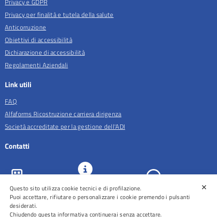
Privacy e GDPR
Privacy per finalità e tutela della salute
Anticorruzione
Obiettivi di accessibilità
Dichiarazione di accessibilità
Regolamenti Aziendali
Link utili
FAQ
Alfaforms Ricostruzione carriera dirigenza
Società accreditate per la gestione dell'ADI
Contatti
✕
URP e
Questo sito utilizza cookie tecnici e di profilazione.
ASL Roma 5
Comunicazione
Prenotazioni
Puoi accettare, rifiutare o personalizzare i cookie premendo i pulsanti
desiderati.
Chiudendo questa informativa continuerai senza accettare.