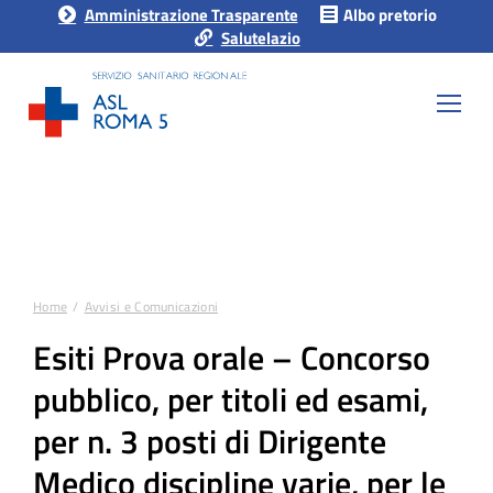
Amministrazione Trasparente
Albo pretorio
Salutelazio
Home
Avvisi e Comunicazioni
Tu sei qui:
Esiti Prova orale – Concorso
pubblico, per titoli ed esami,
per n. 3 posti di Dirigente
Medico discipline varie, per le