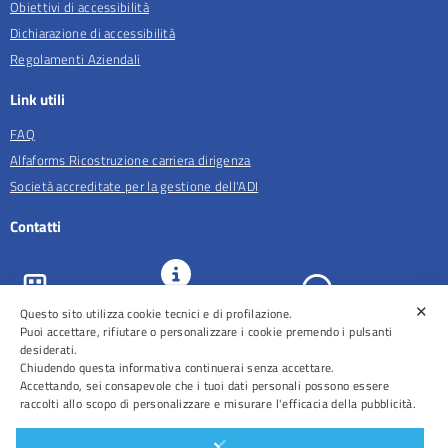
Obiettivi di accessibilità
Dichiarazione di accessibilità
Regolamenti Aziendali
Link utili
FAQ
Alfaforms Ricostruzione carriera dirigenza
Società accreditate per la gestione dell'ADI
Contatti
✕
Questo sito utilizza cookie tecnici e di profilazione.
URP e
ASL Roma 5
Comunicazione
Prenotazioni
Puoi accettare, rifiutare o personalizzare i cookie premendo i pulsanti
desiderati.
Chiudendo questa informativa continuerai senza accettare.
Accettando, sei consapevole che i tuoi dati personali possono essere
raccolti allo scopo di personalizzare e misurare l'efficacia della pubblicità.
Distretti
Ospedali