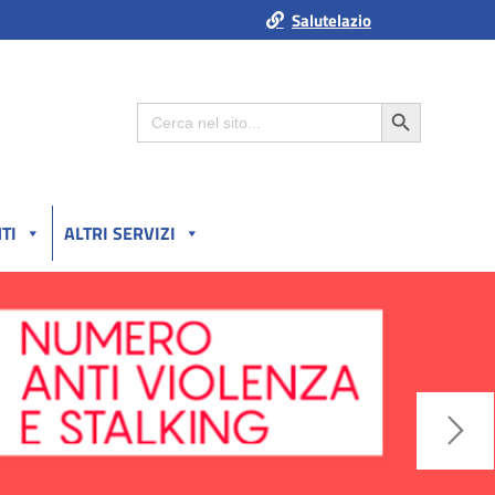
Salutelazio
Search Button
Search
for:
TI
ALTRI SERVIZI