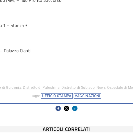
ndo (RM) – lato Pronto Soccorso
o 1 – Stanza 3
– Palazzo Cianti
o di Guidonia
,
Distretto di Palestrina
,
Distretto di Subiaco
,
News
,
Ospedale di M
tags:
UFFICIO STAMPA
VACCINAZIONI
ARTICOLI CORRELATI