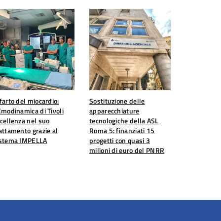
farto del miocardio:
Sostituzione delle
Emodinamica di Tivoli
apparecchiature
cellenza nel suo
tecnologiche della ASL
attamento grazie al
Roma 5: finanziati 15
istema IMPELLA
progetti con quasi 3
milioni di euro del PNRR