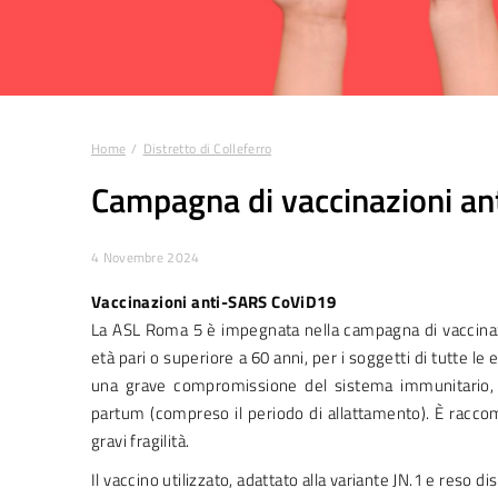
Home
Distretto di Colleferro
Tu sei qui:
Campagna di vaccinazioni an
4 Novembre 2024
Vaccinazioni anti-SARS CoViD19
La ASL Roma 5 è impegnata nella campagna di vaccinaz
età pari o superiore a 60 anni, per i soggetti di tutte le
una grave compromissione del sistema immunitario, al
partum (compreso il periodo di allattamento). È raccom
gravi fragilità.
Il vaccino utilizzato, adattato alla variante JN.1 e reso di