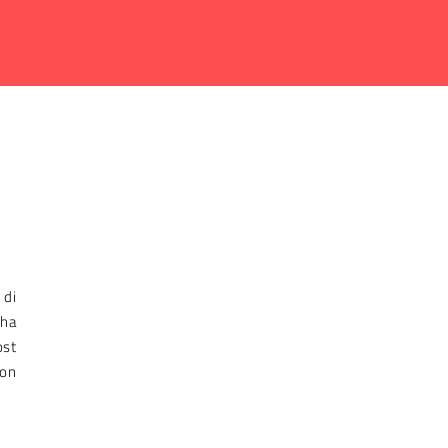
 di
 ha
ost
con