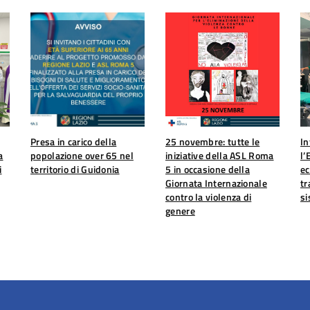
Presa in carico della
25 novembre: tutte le
In
a
popolazione over 65 nel
iniziative della ASL Roma
l’
i
territorio di Guidonia
5 in occasione della
ec
Giornata Internazionale
tr
contro la violenza di
s
genere