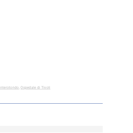
onterotondo
,
Ospedale di Tivoli