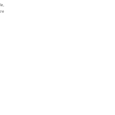
le,
tre