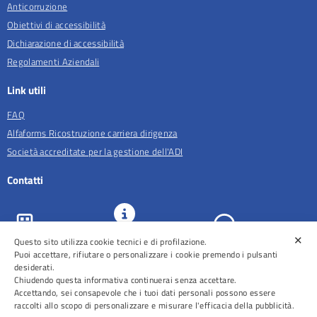
Anticorruzione
Obiettivi di accessibilità
Dichiarazione di accessibilità
Regolamenti Aziendali
Link utili
FAQ
Alfaforms Ricostruzione carriera dirigenza
Società accreditate per la gestione dell'ADI
Contatti
✕
URP e
Questo sito utilizza cookie tecnici e di profilazione.
ASL Roma 5
Comunicazione
Prenotazioni
Puoi accettare, rifiutare o personalizzare i cookie premendo i pulsanti
desiderati.
Chiudendo questa informativa continuerai senza accettare.
Accettando, sei consapevole che i tuoi dati personali possono essere
raccolti allo scopo di personalizzare e misurare l'efficacia della pubblicità.