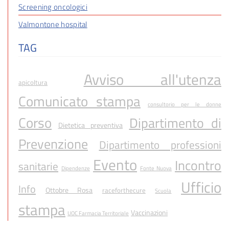
Screening oncologici
Valmontone hospital
TAG
Avviso all'utenza
apicoltura
Comunicato stampa
consultorio per le donne
Corso
Dipartimento di
Dietetica preventiva
Prevenzione
Dipartimento professioni
Evento
Incontro
sanitarie
Dipendenze
Fonte Nuova
Ufficio
Info
Ottobre Rosa
raceforthecure
Scuola
stampa
Vaccinazioni
UOC Farmacia Territoriale