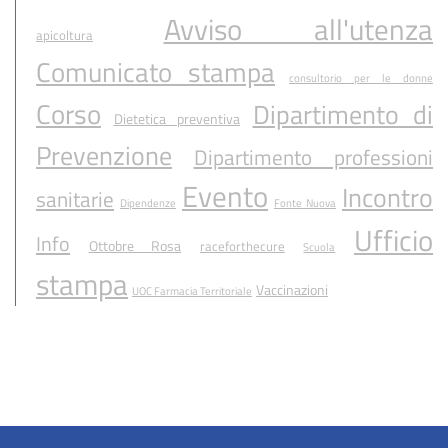
Avviso all'utenza
apicoltura
Comunicato stampa
consultorio per le donne
Corso
Dipartimento di
Dietetica preventiva
Prevenzione
Dipartimento professioni
Evento
Incontro
sanitarie
Dipendenze
Fonte Nuova
Ufficio
Info
Ottobre Rosa
raceforthecure
Scuola
stampa
Vaccinazioni
UOC Farmacia Territoriale