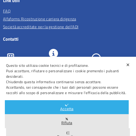
Link utili
FAQ
Alfaforms Ricostruzione carriera dirigenza
Società accreditate per la gestione dell'ADI
Contatti
✕
URP e
Questo sito utilizza cookie tecnici e di profilazione.
ASL Roma 5
Comunicazione
Prenotazioni
Puoi accettare, rifiutare o personalizzare i cookie premendo i pulsanti
desiderati.
Chiudendo questa informativa continuerai senza accettare.
Accettando, sei consapevole che i tuoi dati personali possono essere
raccolti allo scopo di personalizzare e misurare l'efficacia della pubblicità.
Distretti
Ospedali
Accetta
Rifiuta
Area Riservata