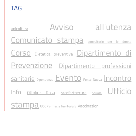
TAG
Avviso all'utenza
apicoltura
Comunicato stampa
consultorio per le donne
Corso
Dipartimento di
Dietetica preventiva
Prevenzione
Dipartimento professioni
Evento
Incontro
sanitarie
Dipendenze
Fonte Nuova
Ufficio
Info
Ottobre Rosa
raceforthecure
Scuola
stampa
Vaccinazioni
UOC Farmacia Territoriale