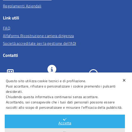
Regolamenti Aziendali
Link utili
FAQ
Alfaforms Ricostruzione carriera dirigenza
Società accreditate per la gestione dell'ADI
Contatti
✕
URP e
Questo sito utilizza cookie tecnici e di profilazione.
ASL Roma 5
Comunicazione
Prenotazioni
Puoi accettare, rifiutare o personalizzare i cookie premendo i pulsanti
desiderati.
Chiudendo questa informativa continuerai senza accettare.
Accettando, sei consapevole che i tuoi dati personali possono essere
raccolti allo scopo di personalizzare e misurare l'efficacia della pubblicità.
Distretti
Ospedali
Accetta