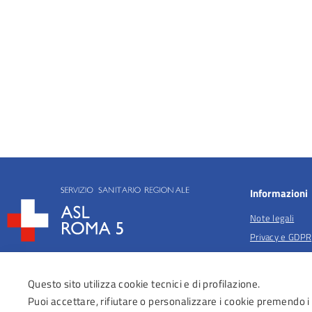
Informazioni
Note legali
Privacy e GDPR
Privacy per fina
salute
Questo sito utilizza cookie tecnici e di profilazione.
Anticorruzione
Puoi accettare, rifiutare o personalizzare i cookie premendo i
Obiettivi di acc