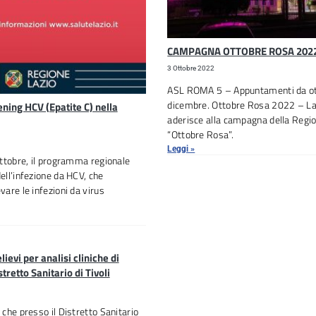
CAMPAGNA OTTOBRE ROSA 202
3 Ottobre 2022
ASL ROMA 5 – Appuntamenti da ot
dicembre. Ottobre Rosa 2022 – L
ing HCV (Epatite C) nella
aderisce alla campagna della Regi
“Ottobre Rosa”.
Leggi »
 ottobre, il programma regionale
dell’infezione da HCV, che
vare le infezioni da virus
lievi per analisi cliniche di
tretto Sanitario di Tivoli
 che presso il Distretto Sanitario