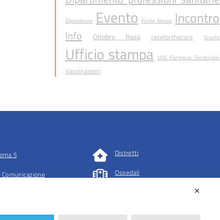
Evento
Incontro
Dipendenze
Fonte Nuova
Info
Ottobre Rosa
raceforthecure
Scuola
Ufficio stampa
UOC Farmacia Territoriale
Vaccinazioni
Distretti
oma 5
Ospedali
 Comunicazione
✕
tazioni