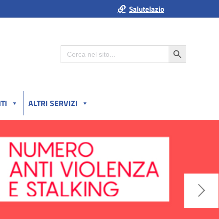
Salutelazio
Search Button
Search
for:
TI
ALTRI SERVIZI