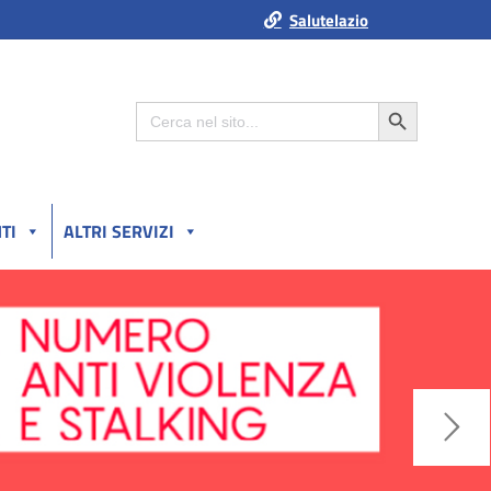
Salutelazio
Search Button
Search
for:
TI
ALTRI SERVIZI