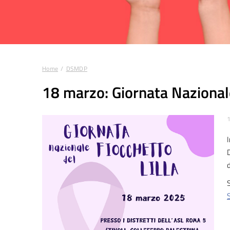
Home
DSMDP
Tu sei qui:
18 marzo: Giornata Nazionale 