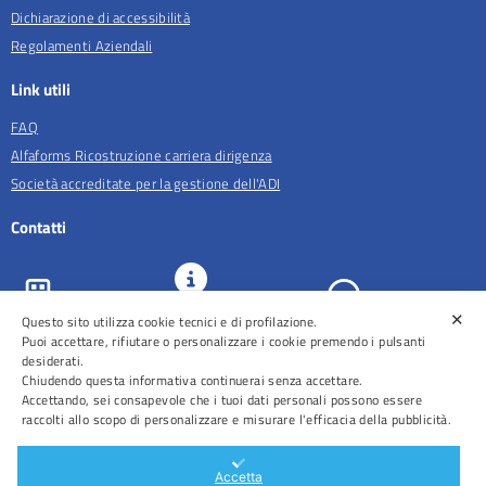
Dichiarazione di accessibilità
Regolamenti Aziendali
Link utili
FAQ
Alfaforms Ricostruzione carriera dirigenza
Società accreditate per la gestione dell'ADI
Contatti
✕
Questo sito utilizza cookie tecnici e di profilazione.
URP e
ASL Roma 5
Comunicazione
Prenotazioni
Puoi accettare, rifiutare o personalizzare i cookie premendo i pulsanti
desiderati.
Chiudendo questa informativa continuerai senza accettare.
Accettando, sei consapevole che i tuoi dati personali possono essere
raccolti allo scopo di personalizzare e misurare l'efficacia della pubblicità.
Distretti
Ospedali
Accetta