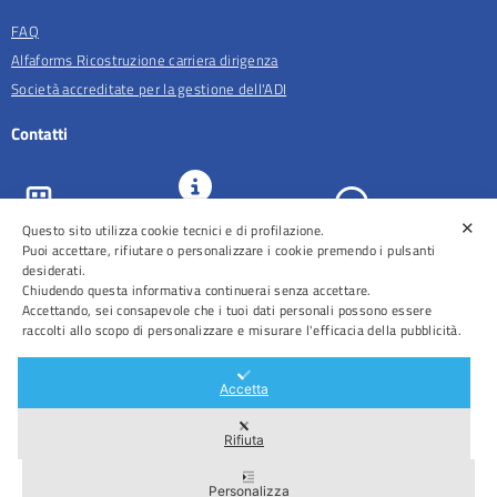
FAQ
Alfaforms Ricostruzione carriera dirigenza
Società accreditate per la gestione dell'ADI
Contatti
✕
URP e
Questo sito utilizza cookie tecnici e di profilazione.
ASL Roma 5
Comunicazione
Prenotazioni
Puoi accettare, rifiutare o personalizzare i cookie premendo i pulsanti
desiderati.
Chiudendo questa informativa continuerai senza accettare.
Accettando, sei consapevole che i tuoi dati personali possono essere
raccolti allo scopo di personalizzare e misurare l'efficacia della pubblicità.
Distretti
Ospedali
Accetta
Rifiuta
Area Riservata
Personalizza