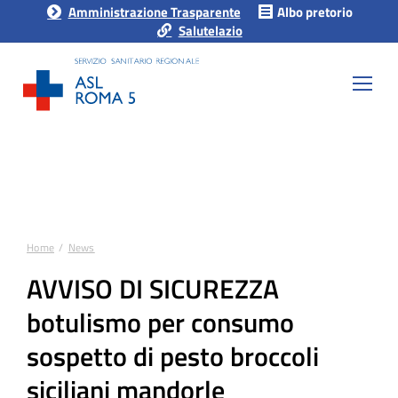
Amministrazione Trasparente
Albo pretorio
Salutelazio
Home
News
Tu sei qui:
AVVISO DI SICUREZZA
botulismo per consumo
sospetto di pesto broccoli
siciliani mandorle