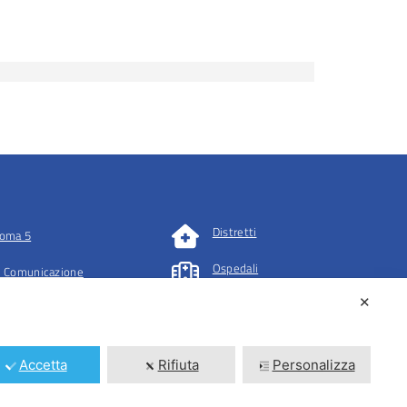
Distretti
oma 5
Ospedali
 Comunicazione
✕
tazioni
Accetta
Rifiuta
Personalizza