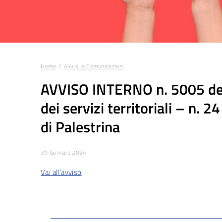
Home
Avvisi e Comunicazioni
Tu sei qui:
AVVISO INTERNO n. 5005 del 
dei servizi territoriali – n. 2
di Palestrina
31 Gennaio 2024
Vai all’avviso