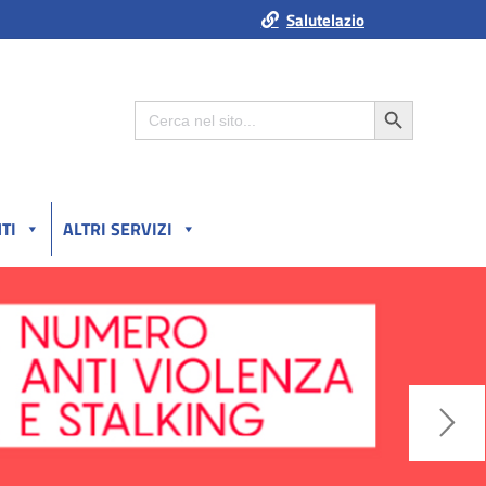
Salutelazio
Search Button
Search
for:
TI
ALTRI SERVIZI