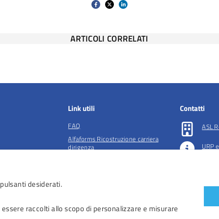
ARTICOLI CORRELATI
Link utili
Contatti
FAQ
ASL R
Alfaforms Ricostruzione carriera
URP e
dirigenza
lità e tutela della
Società accreditate per la gestione
Preno
dell'ADI
 pulsanti desiderati.
essibilità
 accessibilità
 essere raccolti allo scopo di personalizzare e misurare
iendali