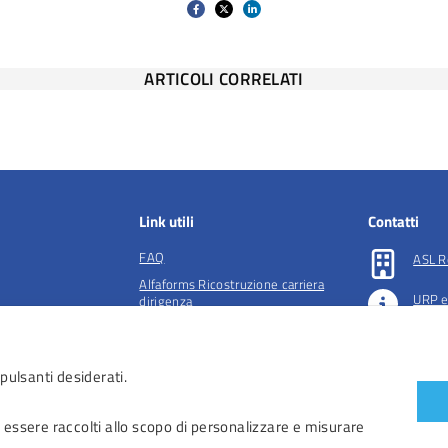
ARTICOLI CORRELATI
Link utili
Contatti
FAQ
ASL R
Alfaforms Ricostruzione carriera
URP e
dirigenza
lità e tutela della
Società accreditate per la gestione
Preno
dell'ADI
 pulsanti desiderati.
essibilità
 accessibilità
 essere raccolti allo scopo di personalizzare e misurare
iendali