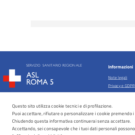
Informazioni
Note legali
Privacy e GDPR
Privacy per fina
salute
Questo sito utilizza cookie tecnici e di profilazione.
Anticorruzione
Puoi accettare, rifiutare o personalizzare i cookie premendo i
Obiettivi di acc
Chiudendo questa informativa continuerai senza accettare.
Dichiarazione di
Accettando, sei consapevole che i tuoi dati personali possono
Regolamenti Az