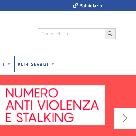
Salutelazio
Search Button
Search
for:
TI
ALTRI SERVIZI