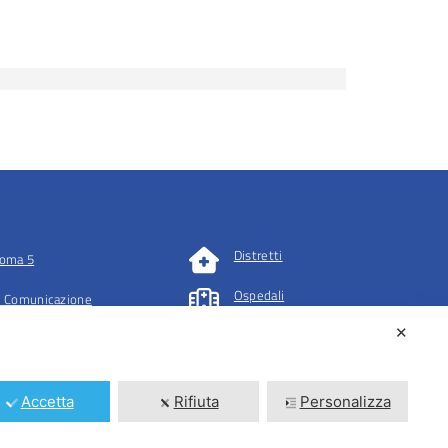
Distretti
oma 5
Ospedali
 Comunicazione
✕
tazioni
Accetta
Rifiuta
Personalizza