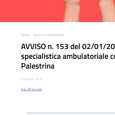
Home
Avvisi e Comunicazioni
Tu sei qui:
AVVISO n. 153 del 02/01/2024
specialistica ambulatoriale 
Palestrina
3 Gennaio 2024
Vai all’avviso