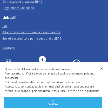
Dichiarazione di accessibilità
Regolamenti Aziendali
Link utili
FAQ
Alfaforms Ricostruzione carriera dirigenza
Società accreditate per la gestione dell'ADI
Contatti
✕
URP e
Questo sito utilizza cookie tecnici e di profilazione.
ASL Roma 5
Comunicazione
Prenotazioni
Puoi accettare, rifiutare o personalizzare i cookie premendo i pulsanti
desiderati.
Chiudendo questa informativa continuerai senza accettare.
Accettando, sei consapevole che i tuoi dati personali possono essere
raccolti allo scopo di personalizzare e misurare l'efficacia della pubblicità.
Distretti
Ospedali
Accetta