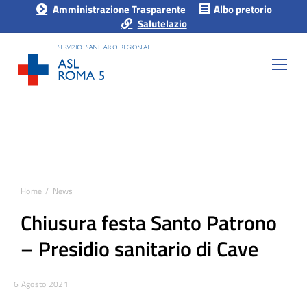
Amministrazione Trasparente
Albo pretorio
Salutelazio
Home
News
Tu sei qui:
Chiusura festa Santo Patrono
– Presidio sanitario di Cave
6 Agosto 2021