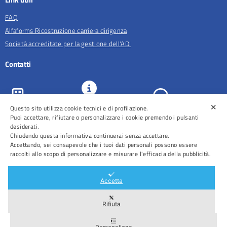
FAQ
Alfaforms Ricostruzione carriera dirigenza
Società accreditate per la gestione dell'ADI
Contatti
✕
URP e
Questo sito utilizza cookie tecnici e di profilazione.
ASL Roma 5
Comunicazione
Prenotazioni
Puoi accettare, rifiutare o personalizzare i cookie premendo i pulsanti
desiderati.
Chiudendo questa informativa continuerai senza accettare.
Accettando, sei consapevole che i tuoi dati personali possono essere
raccolti allo scopo di personalizzare e misurare l'efficacia della pubblicità.
Distretti
Ospedali
Accetta
Rifiuta
Area Riservata