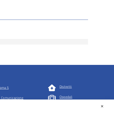
Distretti
oma 5
Ospedali
 Comunicazione
✕
tazioni