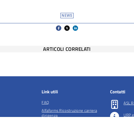
NEWS
ARTICOLI CORRELATI
Link utili
Contatti
FAQ
ASL R
Alfaforms Ricostruzione carriera
URP e
dirigenza
lità e tutela della
Società accreditate per la gestione
Preno
dell'ADI