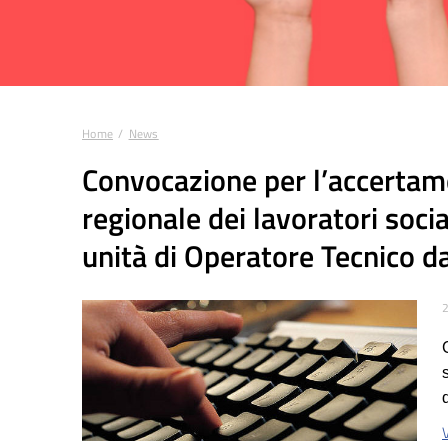
Home
News
Tu sei qui:
Convocazione per l’accertame
regionale dei lavoratori soci
unità di Operatore Tecnico da