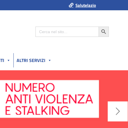
Salutelazio
Search Button
Search
for:
TI
ALTRI SERVIZI