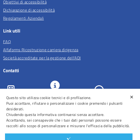
Obiettivi di accessibilità
Dichiarazione di accessibilità
Regolamenti Aziendali
Link utili
FAQ
Alfaforms Ricostruzione carriera dirigenza
Società accreditate per la gestione dell'ADI
Contatti
✕
URP e
Questo sito utilizza cookie tecnici e di profilazione.
ASL Roma 5
Comunicazione
Prenotazioni
Puoi accettare, rifiutare o personalizzare i cookie premendo i pulsanti
desiderati.
Chiudendo questa informativa continuerai senza accettare.
Accettando, sei consapevole che i tuoi dati personali possono essere
raccolti allo scopo di personalizzare e misurare l'efficacia della pubblicità.
Distretti
Ospedali