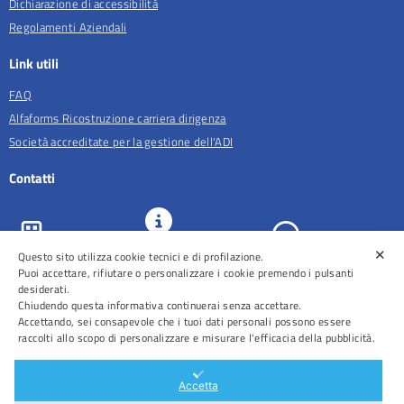
Dichiarazione di accessibilità
Regolamenti Aziendali
Link utili
FAQ
Alfaforms Ricostruzione carriera dirigenza
Società accreditate per la gestione dell'ADI
Contatti
✕
URP e
Questo sito utilizza cookie tecnici e di profilazione.
ASL Roma 5
Comunicazione
Prenotazioni
Puoi accettare, rifiutare o personalizzare i cookie premendo i pulsanti
desiderati.
Chiudendo questa informativa continuerai senza accettare.
Accettando, sei consapevole che i tuoi dati personali possono essere
raccolti allo scopo di personalizzare e misurare l'efficacia della pubblicità.
Distretti
Ospedali
Accetta