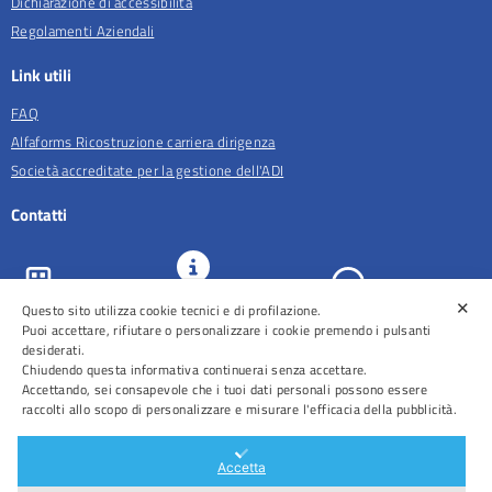
Dichiarazione di accessibilità
Regolamenti Aziendali
Link utili
FAQ
Alfaforms Ricostruzione carriera dirigenza
Società accreditate per la gestione dell'ADI
Contatti
✕
URP e
Questo sito utilizza cookie tecnici e di profilazione.
ASL Roma 5
Comunicazione
Prenotazioni
Puoi accettare, rifiutare o personalizzare i cookie premendo i pulsanti
desiderati.
Chiudendo questa informativa continuerai senza accettare.
Accettando, sei consapevole che i tuoi dati personali possono essere
raccolti allo scopo di personalizzare e misurare l'efficacia della pubblicità.
Distretti
Ospedali
Accetta