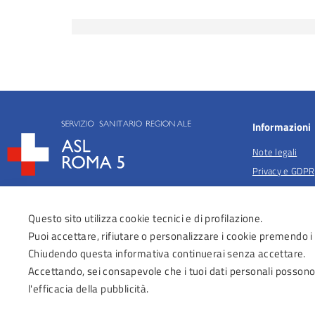
Informazioni
Note legali
Privacy e GDPR
Privacy per fina
salute
Questo sito utilizza cookie tecnici e di profilazione.
Anticorruzione
Puoi accettare, rifiutare o personalizzare i cookie premendo i
Obiettivi di acc
Chiudendo questa informativa continuerai senza accettare.
Dichiarazione di
Accettando, sei consapevole che i tuoi dati personali possono
Regolamenti Az
l'efficacia della pubblicità.