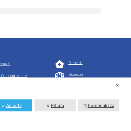
Distretti
oma 5
Ospedali
 Comunicazione
✕
tazioni
Accetta
Rifiuta
Personalizza