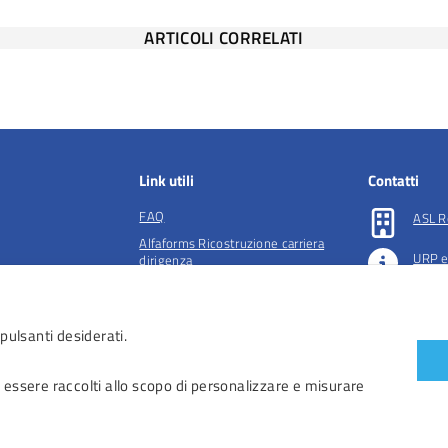
ARTICOLI CORRELATI
Link utili
Contatti
FAQ
ASL R
Alfaforms Ricostruzione carriera
URP e
dirigenza
lità e tutela della
Società accreditate per la gestione
Preno
dell'ADI
 pulsanti desiderati.
essibilità
 accessibilità
 essere raccolti allo scopo di personalizzare e misurare
iendali