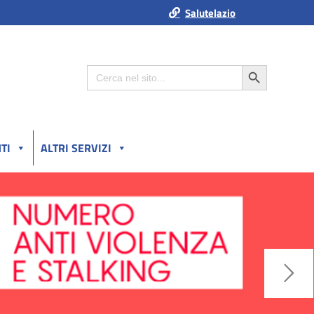
Salutelazio
Search Button
Search
for:
TI
ALTRI SERVIZI