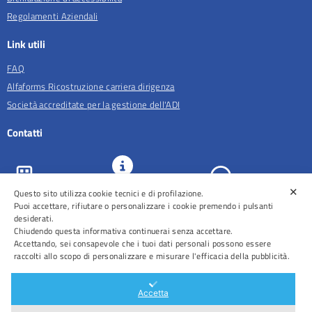
Regolamenti Aziendali
Link utili
FAQ
Alfaforms Ricostruzione carriera dirigenza
Società accreditate per la gestione dell'ADI
Contatti
✕
Questo sito utilizza cookie tecnici e di profilazione.
URP e
ASL Roma 5
Comunicazione
Prenotazioni
Puoi accettare, rifiutare o personalizzare i cookie premendo i pulsanti
desiderati.
Chiudendo questa informativa continuerai senza accettare.
Accettando, sei consapevole che i tuoi dati personali possono essere
raccolti allo scopo di personalizzare e misurare l'efficacia della pubblicità.
Distretti
Ospedali
Accetta