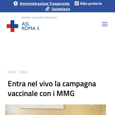
Amministrazione Trasparente
Albo pretorio
Salutelazio
Home
News
Tu sei qui:
Entra nel vivo la campagna
vaccinale con i MMG