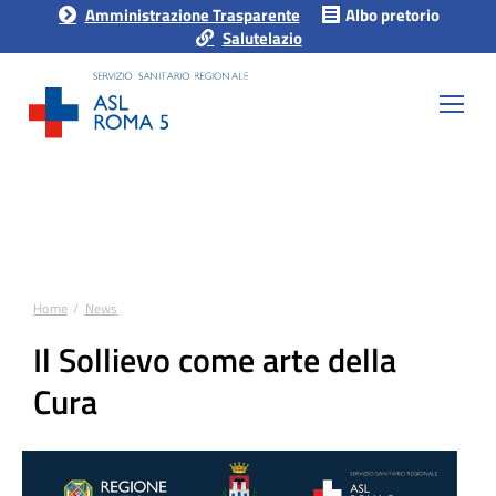
Amministrazione Trasparente
Albo pretorio
Salutelazio
Home
News
Tu sei qui:
Il Sollievo come arte della
Cura