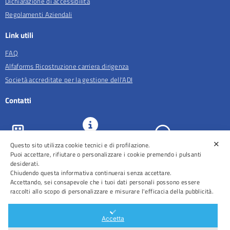
Dichiarazione di accessibilità
Regolamenti Aziendali
Link utili
FAQ
Alfaforms Ricostruzione carriera dirigenza
Società accreditate per la gestione dell'ADI
Contatti
✕
URP e
Questo sito utilizza cookie tecnici e di profilazione.
ASL Roma 5
Comunicazione
Prenotazioni
Puoi accettare, rifiutare o personalizzare i cookie premendo i pulsanti
desiderati.
Chiudendo questa informativa continuerai senza accettare.
Accettando, sei consapevole che i tuoi dati personali possono essere
raccolti allo scopo di personalizzare e misurare l'efficacia della pubblicità.
Distretti
Ospedali
Accetta