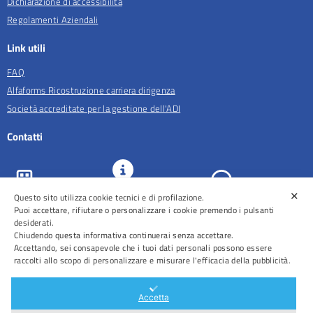
Dichiarazione di accessibilità
Regolamenti Aziendali
Link utili
FAQ
Alfaforms Ricostruzione carriera dirigenza
Società accreditate per la gestione dell'ADI
Contatti
✕
URP e
Questo sito utilizza cookie tecnici e di profilazione.
ASL Roma 5
Comunicazione
Prenotazioni
Puoi accettare, rifiutare o personalizzare i cookie premendo i pulsanti
desiderati.
Chiudendo questa informativa continuerai senza accettare.
Accettando, sei consapevole che i tuoi dati personali possono essere
raccolti allo scopo di personalizzare e misurare l'efficacia della pubblicità.
Distretti
Ospedali
Accetta