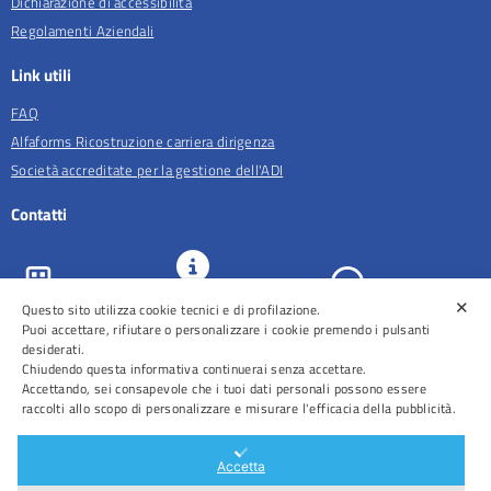
Dichiarazione di accessibilità
Regolamenti Aziendali
Link utili
FAQ
Alfaforms Ricostruzione carriera dirigenza
Società accreditate per la gestione dell'ADI
Contatti
✕
URP e
Questo sito utilizza cookie tecnici e di profilazione.
ASL Roma 5
Comunicazione
Prenotazioni
Puoi accettare, rifiutare o personalizzare i cookie premendo i pulsanti
desiderati.
Chiudendo questa informativa continuerai senza accettare.
Accettando, sei consapevole che i tuoi dati personali possono essere
raccolti allo scopo di personalizzare e misurare l'efficacia della pubblicità.
Distretti
Ospedali
Accetta