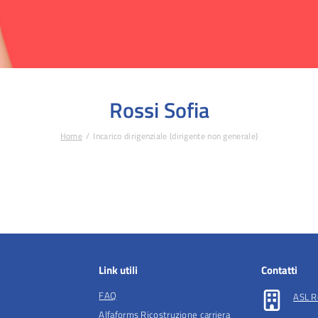
Rossi Sofia
Home
Incarico dirigenziale (dirigente non generale)
Link utili
Contatti
FAQ
ASL R
Alfaforms Ricostruzione carriera