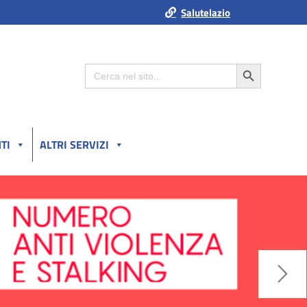
Salutelazio
Search Button
Search
for:
TI
ALTRI SERVIZI