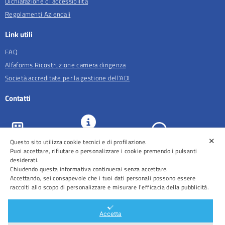
Dichiarazione di accessibilità
Regolamenti Aziendali
Link utili
FAQ
Alfaforms Ricostruzione carriera dirigenza
Società accreditate per la gestione dell'ADI
Contatti
✕
URP e
Questo sito utilizza cookie tecnici e di profilazione.
ASL Roma 5
Comunicazione
Prenotazioni
Puoi accettare, rifiutare o personalizzare i cookie premendo i pulsanti
desiderati.
Chiudendo questa informativa continuerai senza accettare.
Accettando, sei consapevole che i tuoi dati personali possono essere
raccolti allo scopo di personalizzare e misurare l'efficacia della pubblicità.
Distretti
Ospedali
Accetta