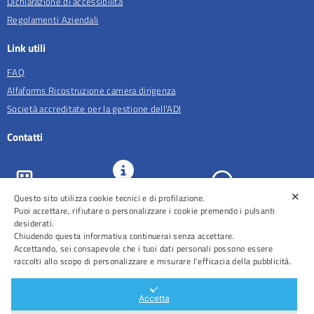
Dichiarazione di accessibilità
Regolamenti Aziendali
Link utili
FAQ
Alfaforms Ricostruzione carriera dirigenza
Società accreditate per la gestione dell'ADI
Contatti
✕
URP e
Questo sito utilizza cookie tecnici e di profilazione.
ASL Roma 5
Comunicazione
Prenotazioni
Puoi accettare, rifiutare o personalizzare i cookie premendo i pulsanti
desiderati.
Chiudendo questa informativa continuerai senza accettare.
Accettando, sei consapevole che i tuoi dati personali possono essere
raccolti allo scopo di personalizzare e misurare l'efficacia della pubblicità.
Distretti
Ospedali
Accetta