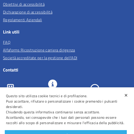
Obiettivi di accessibilità
Dichiarazione di accessibilità
Regolamenti Aziendali
Link utili
FAQ
Alfaforms Ricostruzione carriera dirigenza
Società accreditate per la gestione dell'ADI
Contatti
✕
URP e
Questo sito utilizza cookie tecnici e di profilazione.
ASL Roma 5
Comunicazione
Prenotazioni
Puoi accettare, rifiutare o personalizzare i cookie premendo i pulsanti
desiderati.
Chiudendo questa informativa continuerai senza accettare.
Accettando, sei consapevole che i tuoi dati personali possono essere
raccolti allo scopo di personalizzare e misurare l'efficacia della pubblicità.
Distretti
Ospedali