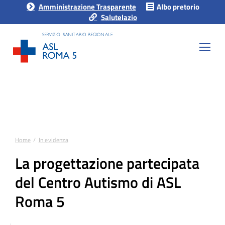
Amministrazione Trasparente
Albo pretorio
Salutelazio
Home
In evidenza
Tu sei qui:
La progettazione partecipata
del Centro Autismo di ASL
Roma 5