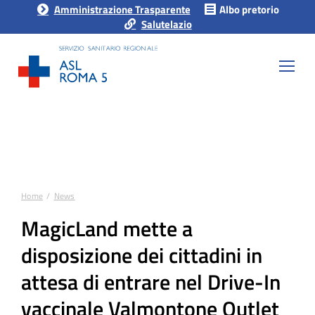
Amministrazione Trasparente
Albo pretorio
Salutelazio
Home
News
Tu sei qui:
MagicLand mette a
disposizione dei cittadini in
attesa di entrare nel Drive-In
vaccinale Valmontone Outlet