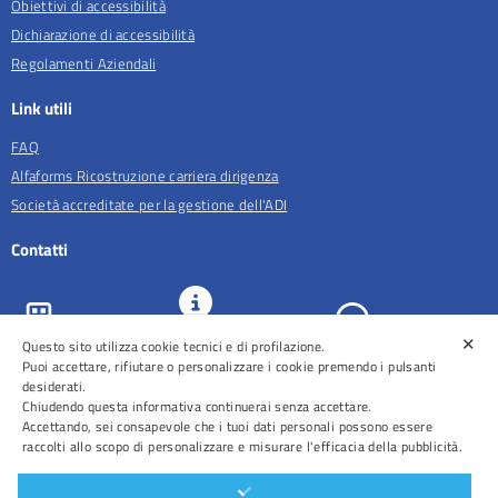
Obiettivi di accessibilità
Dichiarazione di accessibilità
Regolamenti Aziendali
Link utili
FAQ
Alfaforms Ricostruzione carriera dirigenza
Società accreditate per la gestione dell'ADI
Contatti
✕
URP e
Questo sito utilizza cookie tecnici e di profilazione.
ASL Roma 5
Comunicazione
Prenotazioni
Puoi accettare, rifiutare o personalizzare i cookie premendo i pulsanti
desiderati.
Chiudendo questa informativa continuerai senza accettare.
Accettando, sei consapevole che i tuoi dati personali possono essere
raccolti allo scopo di personalizzare e misurare l'efficacia della pubblicità.
Distretti
Ospedali