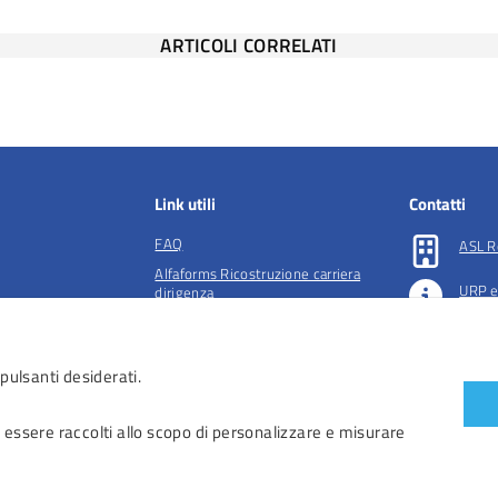
ARTICOLI CORRELATI
Link utili
Contatti
FAQ
ASL R
Alfaforms Ricostruzione carriera
URP e
dirigenza
lità e tutela della
Società accreditate per la gestione
Preno
dell'ADI
 pulsanti desiderati.
essibilità
 accessibilità
 essere raccolti allo scopo di personalizzare e misurare
iendali