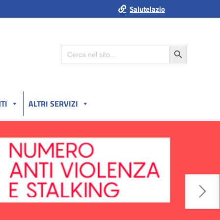
Salutelazio
Search Button
Search
for:
TI
ALTRI SERVIZI