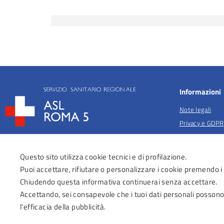
Informazioni
Note legali
Privacy e GDPR
Privacy per fina
salute
Questo sito utilizza cookie tecnici e di profilazione.
Anticorruzione
Puoi accettare, rifiutare o personalizzare i cookie premendo i
Obiettivi di acc
Chiudendo questa informativa continuerai senza accettare.
Dichiarazione di
Accettando, sei consapevole che i tuoi dati personali possono
Regolamenti Az
l'efficacia della pubblicità.