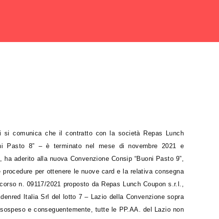
vi si comunica che il contratto con la società Repas Lunch
oni Pasto 8” – è terminato nel mese di novembre 2021 e
 ha aderito alla nuova Convenzione Consip “Buoni Pasto 9”,
le procedure per ottenere le nuove card e la relativa consegna
ricorso n. 09117/2021 proposto da Repas Lunch Coupon s.r.l.,
Edenred Italia Srl del lotto 7 – Lazio della Convenzione sopra
ato sospeso e conseguentemente, tutte le PP.AA. del Lazio non