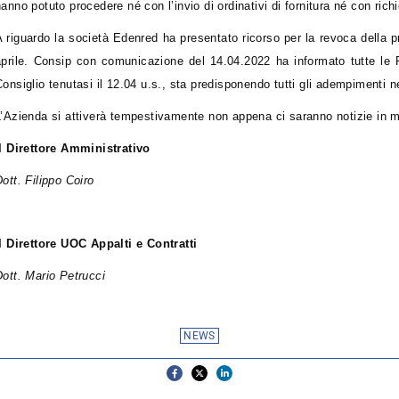
hanno potuto procedere né con l’invio di ordinativi di fornitura né con ric
A riguardo la società Edenred ha presentato ricorso per la revoca della p
aprile. Consip con comunicazione del 14.04.2022 ha informato tutte le P
onsiglio tenutasi il 12.04 u.s., sta predisponendo tutti gli adempimenti ne
L’Azienda si attiverà tempestivamente non appena ci saranno notizie in m
Il Direttore Amministrativo
ott. Filippo Coiro
Il Direttore UOC Appalti e Contratti
Dott. Mario Petrucci
NEWS