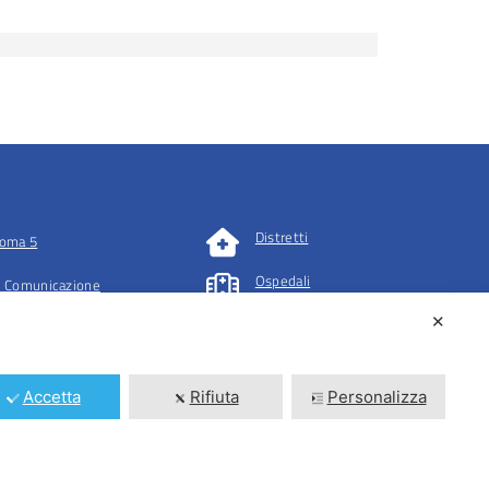
Distretti
oma 5
Ospedali
 Comunicazione
✕
tazioni
Accetta
Rifiuta
Personalizza