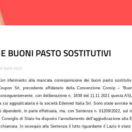
 BUONI PASTO SOSTITUTIVI
6 Aprile 2022
Con riferimento alla mancata corresponsione dei buoni pasto sostituti
Coupon Srl, precedente affidatario della Convenzione Consip – “Bu
conseguentemente, con deliberazione n. 1839 del 11.11.2021 questa ASL,
la cui aggiudicataria è la società Edenred Italia Srl. Sono state avviate 
ai dipendenti, in parte effettuata, ma, con Sentenza n. 01209/2022, sul 
il Consiglio di Stato ha disposto l’annullamento dell’aggiudicazione alla 
richiamata. In ossequio alla Sentenza il lotto riguardante il Lazio è st