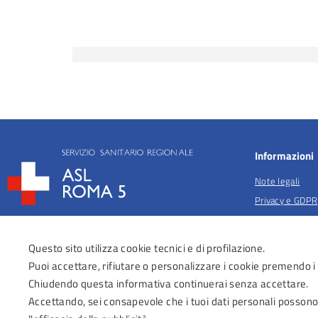
Informazioni
Note legali
Privacy e GDPR
Privacy per fina
salute
Questo sito utilizza cookie tecnici e di profilazione.
Anticorruzione
Puoi accettare, rifiutare o personalizzare i cookie premendo i
Obiettivi di acc
Chiudendo questa informativa continuerai senza accettare.
Dichiarazione di
Accettando, sei consapevole che i tuoi dati personali possono
Regolamenti Az