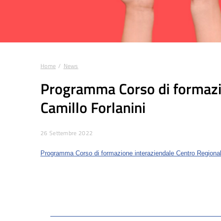
Home
News
Tu sei qui:
Programma Corso di formazion
Camillo Forlanini
26 Settembre 2022
Programma Corso di formazione interaziendale Centro Regional