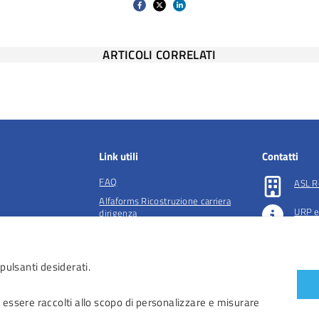
ARTICOLI CORRELATI
Link utili
Contatti
FAQ
ASL R
Alfaforms Ricostruzione carriera
URP e
dirigenza
lità e tutela della
Società accreditate per la gestione
Preno
dell'ADI
 pulsanti desiderati.
essibilità
 accessibilità
 essere raccolti allo scopo di personalizzare e misurare
iendali