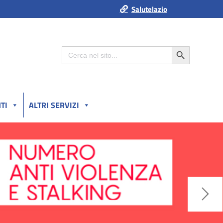
Salutelazio
Search Button
Search
for:
TI
ALTRI SERVIZI