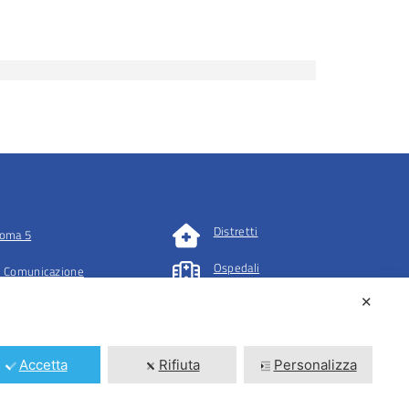
Distretti
oma 5
Ospedali
 Comunicazione
✕
tazioni
Accetta
Rifiuta
Personalizza