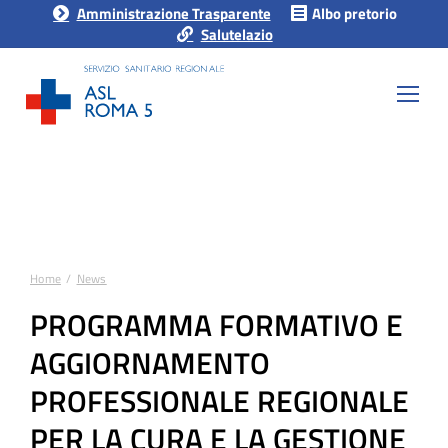
Amministrazione Trasparente
Albo pretorio
Salutelazio
Home
News
Tu sei qui:
PROGRAMMA FORMATIVO E
AGGIORNAMENTO
PROFESSIONALE REGIONALE
PER LA CURA E LA GESTIONE