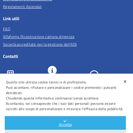
Regolamenti Aziendali
Link utili
FAQ
Alfaforms Ricostruzione carriera dirigenza
Società accreditate per la gestione dell'ADI
Contatti
✕
URP e
Questo sito utilizza cookie tecnici e di profilazione.
ASL Roma 5
Comunicazione
Prenotazioni
Puoi accettare, rifiutare o personalizzare i cookie premendo i pulsanti
desiderati.
Chiudendo questa informativa continuerai senza accettare.
Accettando, sei consapevole che i tuoi dati personali possono essere
raccolti allo scopo di personalizzare e misurare l'efficacia della pubblicità.
Distretti
Ospedali
Accetta