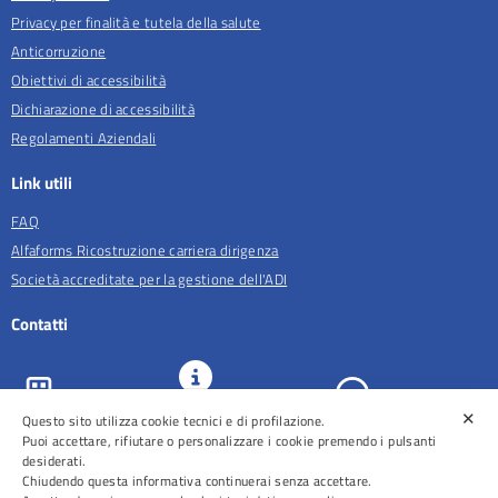
Privacy per finalità e tutela della salute
Anticorruzione
Obiettivi di accessibilità
Dichiarazione di accessibilità
Regolamenti Aziendali
Link utili
FAQ
Alfaforms Ricostruzione carriera dirigenza
Società accreditate per la gestione dell'ADI
Contatti
✕
Questo sito utilizza cookie tecnici e di profilazione.
URP e
ASL Roma 5
Comunicazione
Prenotazioni
Puoi accettare, rifiutare o personalizzare i cookie premendo i pulsanti
desiderati.
Chiudendo questa informativa continuerai senza accettare.