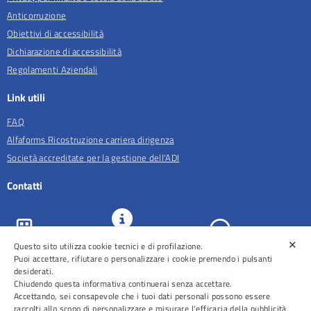
Anticorruzione
Obiettivi di accessibilità
Dichiarazione di accessibilità
Regolamenti Aziendali
Link utili
FAQ
Alfaforms Ricostruzione carriera dirigenza
Società accreditate per la gestione dell'ADI
Contatti
✕
URP e
Questo sito utilizza cookie tecnici e di profilazione.
ASL Roma 5
Comunicazione
Prenotazioni
Puoi accettare, rifiutare o personalizzare i cookie premendo i pulsanti
desiderati.
Chiudendo questa informativa continuerai senza accettare.
Accettando, sei consapevole che i tuoi dati personali possono essere
raccolti allo scopo di personalizzare e misurare l'efficacia della pubblicità.