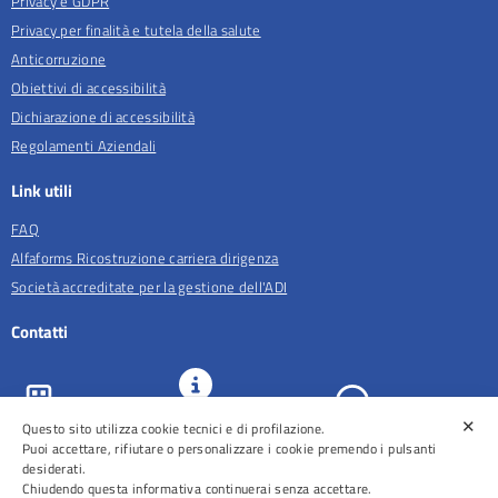
Privacy e GDPR
Privacy per finalità e tutela della salute
Anticorruzione
Obiettivi di accessibilità
Dichiarazione di accessibilità
Regolamenti Aziendali
Link utili
FAQ
Alfaforms Ricostruzione carriera dirigenza
Società accreditate per la gestione dell'ADI
Contatti
✕
URP e
Questo sito utilizza cookie tecnici e di profilazione.
ASL Roma 5
Comunicazione
Prenotazioni
Puoi accettare, rifiutare o personalizzare i cookie premendo i pulsanti
desiderati.
Chiudendo questa informativa continuerai senza accettare.