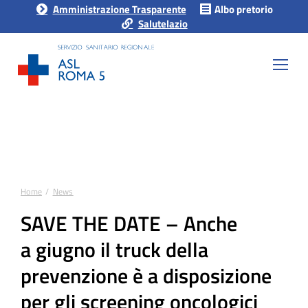
Amministrazione Trasparente
Albo pretorio
Salutelazio
Home
News
Tu sei qui:
SAVE THE DATE – Anche
a giugno il truck della
prevenzione è a disposizione
per gli screening oncologici