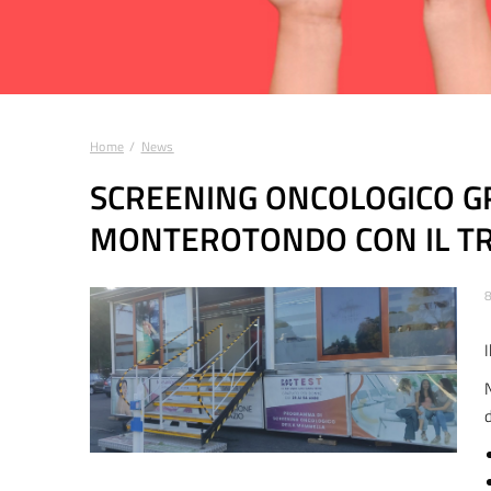
Home
News
Tu sei qui:
SCREENING ONCOLOGICO G
MONTEROTONDO CON IL TR
8