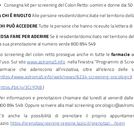
Consegna kit per screening del Colon Retto: uomini e donne dai 50 
A CHI È RIVOLTO
Alle persone residenti/domiciliate nel territorio del
CHI PUÒ ACCEDERE
Tutte le persone che hanno ricevuto la lettera di 
COSA FARE PER ADERIRE
Se è residente/domiciliato nel territorio de
la sua prenotazione al numero verde 800 894 549
Lo screening del colon retto prosegue anche in tutte le
farmacie
ad
d’uso. Sul sito
www.aslroma5.info
nella finestra “Programmi di Scree
farmacie che aderiscono all’iniziativa, oltre all’elenco delle
https://www.aslroma5.info/web/news/6234-screening-oncologici
).
https://bit.ly/3CcYQt8
)
Per informazioni e prenotazioni chiamare dal lunedì al venerdì dalle
800 894 549. Oppure scrivere alla mail screening.oncologici@aslroma
C’è anche la possibilità di prenotare il proprio appuntam
Lazio:
https://prenotascreening.regione.lazio.it/prenotazi…/login