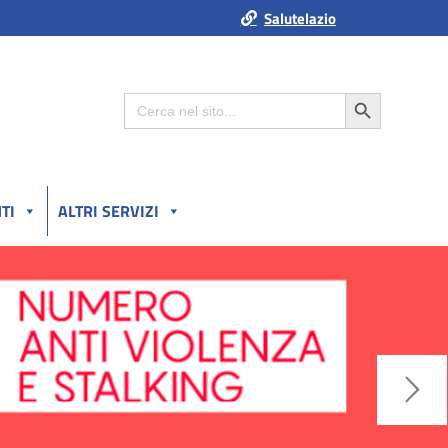
Salutelazio
Search Button
Search
for:
TI
ALTRI SERVIZI