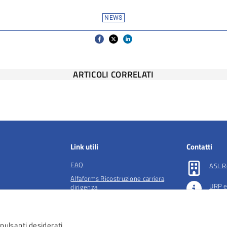
NEWS
ARTICOLI CORRELATI
Link utili
Contatti
FAQ
ASL R
Alfaforms Ricostruzione carriera
URP e
dirigenza
lità e tutela della
Società accreditate per la gestione
Preno
dell'ADI
 pulsanti desiderati.