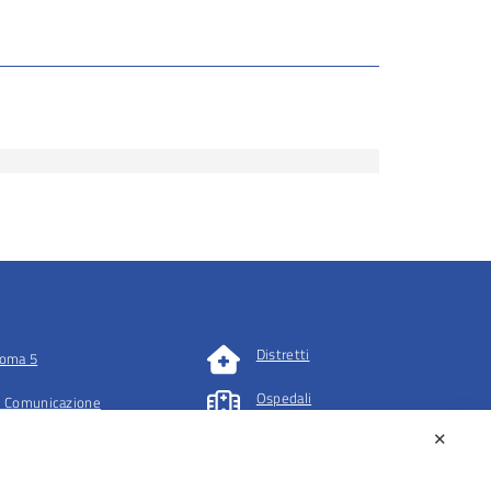
Distretti
oma 5
Ospedali
 Comunicazione
✕
tazioni