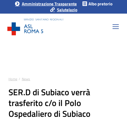
Amministrazione Trasparente
Albo pretorio
Salutelazio
Home
News
Tu sei qui:
SER.D di Subiaco verrà
trasferito c/o il Polo
Ospedaliero di Subiaco