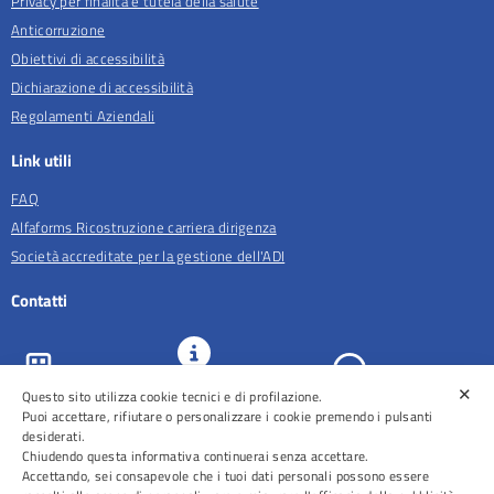
Privacy per finalità e tutela della salute
Anticorruzione
Obiettivi di accessibilità
Dichiarazione di accessibilità
Regolamenti Aziendali
Link utili
FAQ
Alfaforms Ricostruzione carriera dirigenza
Società accreditate per la gestione dell'ADI
Contatti
✕
URP e
Questo sito utilizza cookie tecnici e di profilazione.
ASL Roma 5
Comunicazione
Prenotazioni
Puoi accettare, rifiutare o personalizzare i cookie premendo i pulsanti
desiderati.
Chiudendo questa informativa continuerai senza accettare.
Accettando, sei consapevole che i tuoi dati personali possono essere