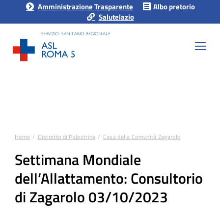
Amministrazione Trasparente
Albo pretorio
Salutelazio
Home
Distretto di Palestrina
Casa della Comunità Zagarolo
Tu sei qui:
Settimana Mondiale
dell’Allattamento: Consultorio
di Zagarolo 03/10/2023