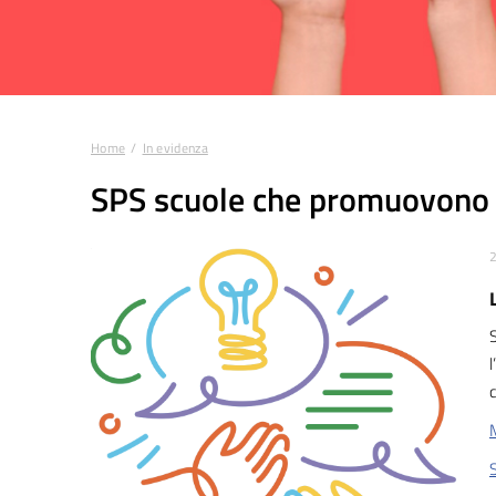
Home
In evidenza
Tu sei qui:
SPS scuole che promuovono 