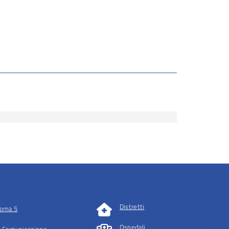
Distretti
oma 5
Ospedali