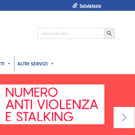
Salutelazio
Search Button
Search
for:
TI
ALTRI SERVIZI