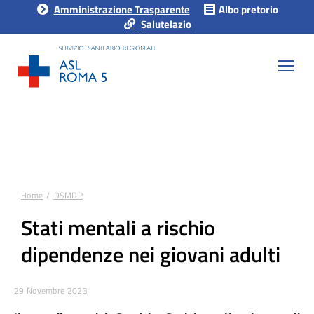
Amministrazione Trasparente
Albo pretorio
Salutelazio
Home
DSMDP
Tu sei qui:
Stati mentali a rischio
dipendenze nei giovani adulti
29 Novembre 2023