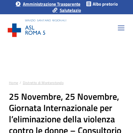
Amministrazione Trasparente
Albo pretorio
Salutelazio
Home
Distretto di Monterotondo
Tu sei qui:
25 Novembre, 25 Novembre,
Giornata Internazionale per
l’eliminazione della violenza
contro le donne – Consultorio