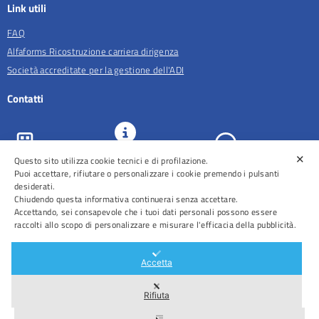
Link utili
FAQ
Alfaforms Ricostruzione carriera dirigenza
Società accreditate per la gestione dell'ADI
Contatti
✕
URP e
Questo sito utilizza cookie tecnici e di profilazione.
ASL Roma 5
Comunicazione
Prenotazioni
Puoi accettare, rifiutare o personalizzare i cookie premendo i pulsanti
desiderati.
Chiudendo questa informativa continuerai senza accettare.
Accettando, sei consapevole che i tuoi dati personali possono essere
raccolti allo scopo di personalizzare e misurare l'efficacia della pubblicità.
Distretti
Ospedali
Accetta
Rifiuta
Area Riservata