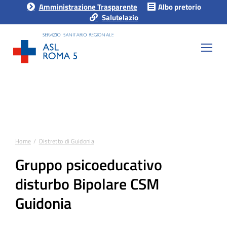
Amministrazione Trasparente
Albo pretorio
Salutelazio
Home
Distretto di Guidonia
Tu sei qui:
Gruppo psicoeducativo
disturbo Bipolare CSM
Guidonia