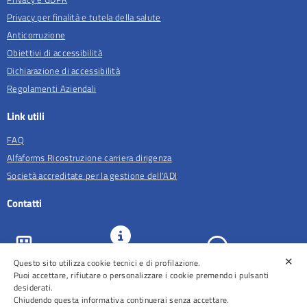
Privacy per finalità e tutela della salute
Anticorruzione
Obiettivi di accessibilità
Dichiarazione di accessibilità
Regolamenti Aziendali
Link utili
FAQ
Alfaforms Ricostruzione carriera dirigenza
Società accreditate per la gestione dell'ADI
Contatti
✕
Questo sito utilizza cookie tecnici e di profilazione.
URP e
ASL Roma 5
Comunicazione
Prenotazioni
Puoi accettare, rifiutare o personalizzare i cookie premendo i pulsanti
desiderati.
Chiudendo questa informativa continuerai senza accettare.