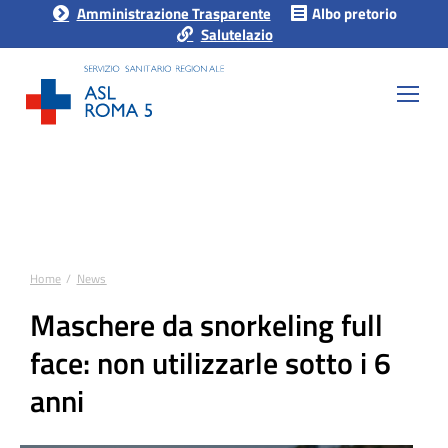
Amministrazione Trasparente
Albo pretorio
Salutelazio
Home
News
Tu sei qui:
Maschere da snorkeling full
face: non utilizzarle sotto i 6
anni