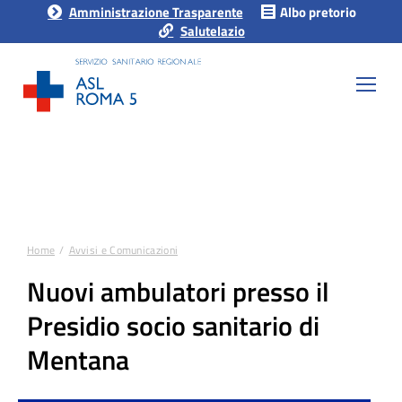
Amministrazione Trasparente
Albo pretorio
Salutelazio
Home
Avvisi e Comunicazioni
Tu sei qui:
Nuovi ambulatori presso il
Presidio socio sanitario di
Mentana