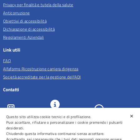
Privacy per finalità e tutela della salute
Anticorruzione
Obiettivi di accessibilità
Dichiarazione di accessibilità
Regolamenti Aziendali
Link utili
FAQ
Alfaforms Ricostruzione carriera dirigenza
Società accreditate per la gestione dell'ADI
Contatti
✕
URP e
Questo sito utilizza cookie tecnici e di profilazione.
ASL Roma 5
Comunicazione
Prenotazioni
Puoi accettare, rifiutare o personalizzare i cookie premendo i pulsanti
desiderati.
Chiudendo questa informativa continuerai senza accettare.
Accettando, sei consapevole che i tuoi dati personali possono essere