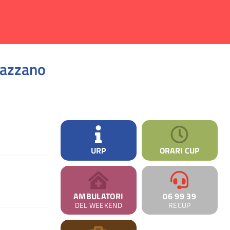
nazzano
URP
ORARI CUP
AMBULATORI
06 99 39
DEL WEEKEND
RECUP