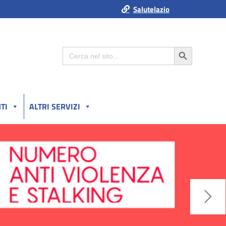
Salutelazio
Search Button
Search
for:
TI
ALTRI SERVIZI