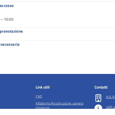
 accesso
 – 10:00
 prenotazione
 necessaria
Link utili
Contatti
FAQ
ASL R
Alfaforms Ricostruzione carriera
URP e
dirigenza
lità e tutela della
Società accreditate per la gestione