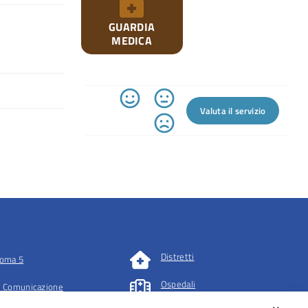
GUARDIA
MEDICA
Valuta il servizio
Distretti
oma 5
Ospedali
 Comunicazione