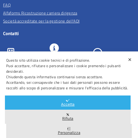
FAQ
Alfaforms Ricostruzione carriera dirigenza
Società accreditate per la gestione dell'ADI
Contatti
✕
URP e
Questo sito utilizza cookie tecnici e di profilazione.
ASL Roma 5
Comunicazione
Prenotazioni
Puoi accettare, rifiutare o personalizzare i cookie premendo i pulsanti
desiderati.
Chiudendo questa informativa continuerai senza accettare.
Accettando, sei consapevole che i tuoi dati personali possono essere
raccolti allo scopo di personalizzare e misurare l'efficacia della pubblicità.
Distretti
Ospedali
Accetta
Rifiuta
Area Riservata
Personalizza
2026 © Tutti i diritti riservati – ASL Roma 5