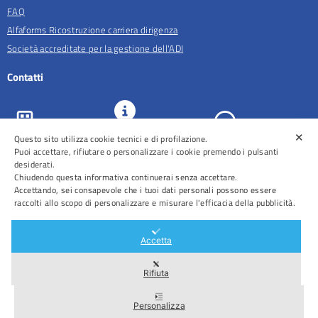
FAQ
Alfaforms Ricostruzione carriera dirigenza
Società accreditate per la gestione dell'ADI
Contatti
✕
URP e
Questo sito utilizza cookie tecnici e di profilazione.
ASL Roma 5
Comunicazione
Prenotazioni
Puoi accettare, rifiutare o personalizzare i cookie premendo i pulsanti
desiderati.
Chiudendo questa informativa continuerai senza accettare.
Accettando, sei consapevole che i tuoi dati personali possono essere
raccolti allo scopo di personalizzare e misurare l'efficacia della pubblicità.
Distretti
Ospedali
Accetta
Rifiuta
Area Riservata
Personalizza
2026 © Tutti i diritti riservati – ASL Roma 5