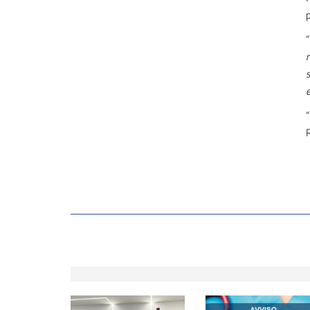
“
s
“