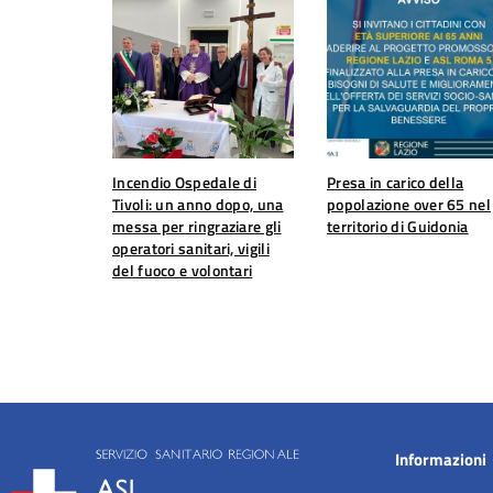
Incendio Ospedale di
Presa in carico della
Tivoli: un anno dopo, una
popolazione over 65 nel
messa per ringraziare gli
territorio di Guidonia
operatori sanitari, vigili
del fuoco e volontari
Informazioni