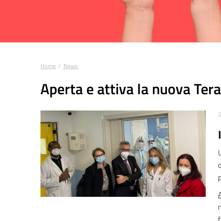
Home
News
Tu sei qui:
Aperta e attiva la nuova Tera
2
A