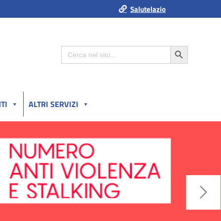
Salutelazio
Search Button
Search
for:
TI
ALTRI SERVIZI