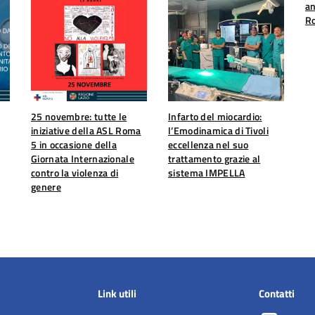
an
R
25 novembre: tutte le
Infarto del miocardio:
iniziative della ASL Roma
l’Emodinamica di Tivoli
5 in occasione della
eccellenza nel suo
Giornata Internazionale
trattamento grazie al
contro la violenza di
sistema IMPELLA
genere
Link utili
Contatti