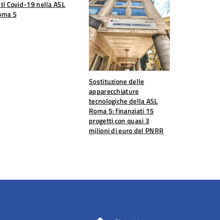
ti Covid-19 nella ASL
oma 5
Sostituzione delle
apparecchiature
tecnologiche della ASL
Roma 5: finanziati 15
progetti con quasi 3
milioni di euro del PNRR