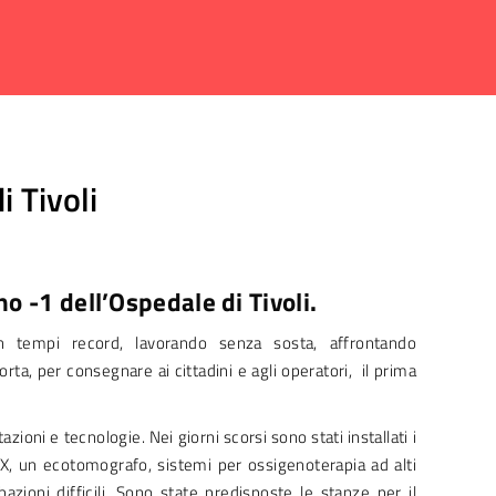
i Tivoli
o -1 dell’Ospedale di Tivoli.
 in tempi record, lavorando senza sosta, affrontando
a, per consegnare ai cittadini e agli operatori, il prima
ioni e tecnologie. Nei giorni scorsi sono stati installati i
gi X, un ecotomografo, sistemi per ossigenoterapia ad alti
bazioni difficili. Sono state predisposte le stanze per il