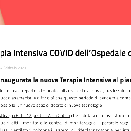
pia Intensiva COVID dell’Ospedale d
4 Febbraio 2021
Inaugurata la nuova Terapia Intensiva al pian
Un nuovo reparto destinato all’area critica Covid, realizzato
quotidianamente le difficoltà che questo periodo di pandemia comport
possibile, un nuovo spazio, dotato di nuove tecnologie.
ttivi già 6 dei 12 posti di Area Critica
che è dotata di nuove strumentaz
nuovi letti, i monitor e le centrali di monitoraggio, il portatile rag
flussi, ventilatori polmonari, sistemi di videolaringoacopia per intu